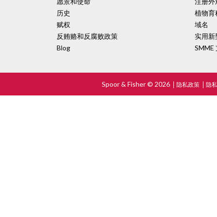
愿景和使命
注册外
历史
植物育
赋权
域名
反贿赂和反腐败政策
实用新
Blog
SMME
Spoor & Fisher © 2026
隐私政策
隐私声