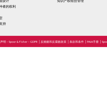
观设计
知识产权组合管理
种者的权利
型
 支持
明 – Spoor & Fisher – GDPR
反贿赂和反腐败政策
条款和条件
PAIA手册
Spo